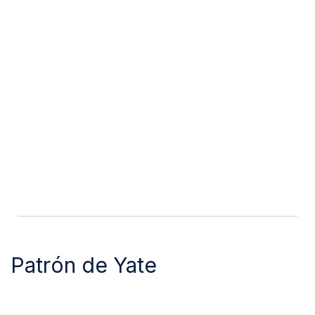
Patrón de Yate
El Patrón de Yate es la titulación para quienes quieren