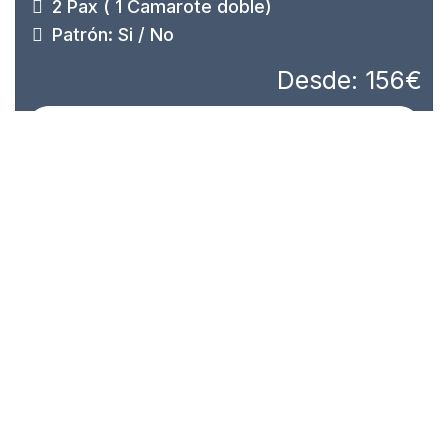
2 Pax ( 1 Camarote doble)
Patrón: Si / No
Desde: 156€
Ver barco y tarifas